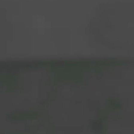
CONCERTS ET
EVENEMENTS
Retrouve-moi en spectacle tout
près de chez toi!