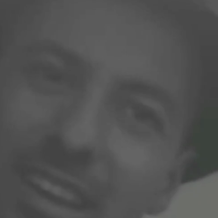
e
GAGNE DE L'ARGENT
SUR MON DOS
Tire profit de mon projet
"manager à usage unique"