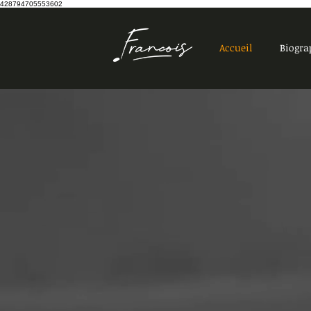
428794705553602
Accueil
Biogra