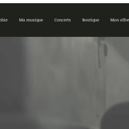
phie
Ma musique
Concerts
Boutique
Mon offre