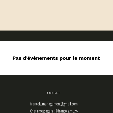
Pas d'événements pour le moment
contact
francois.management@gmail.com
Chat (messager) : @francois.muzyk