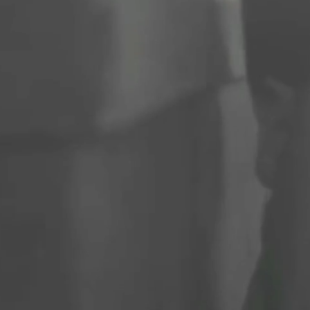
Quelques notes françaises en Pologn
DISQUE CD
VIS-A-VIS
Découvre le second tome de
mon CD "Od Sekwany do Wisły"