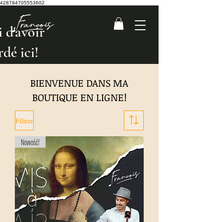
428794705553602
 d'avoir
rdé ici!
BIENVENUE DANS MA
BOUTIQUE EN LIGNE!
Filtrer
Nowość!