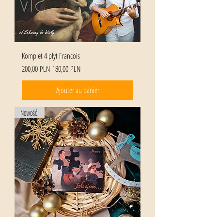
Komplet 4 płyt Francois
Prix original
Prix promotionnel
200,00 PLN
180,00 PLN
Ajouter au panier
Nowość!