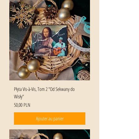
Płyta Vis-à-Vis, Tom 2 "Od Sekwany do
Wisły"
Prix
50,00 PLN
Ajouter au panier