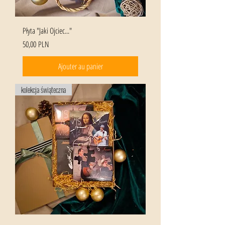
Płyta "Jaki Ojciec..."
Prix
50,00 PLN
Ajouter au panier
kolekcja świąteczna