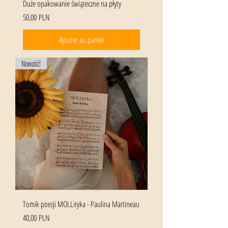
Duże opakowanie świąteczne na płyty
Prix
50,00 PLN
Ajouter au panier
Nowość!
Tomik poezji MOLLiryka - Paulina Martineau
Prix
40,00 PLN