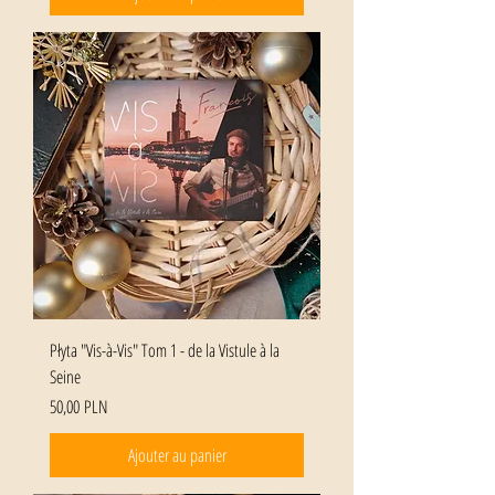
Płyta "Vis-à-Vis" Tom 1 - de la Vistule à la
Seine
Prix
50,00 PLN
Ajouter au panier