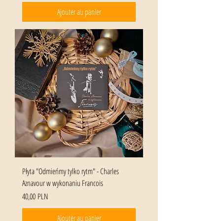
Ajouter au panier
Płyta "Odmieńmy tylko rytm" - Charles
Aznavour w wykonaniu Francois
Prix
40,00 PLN
Ajouter au panier