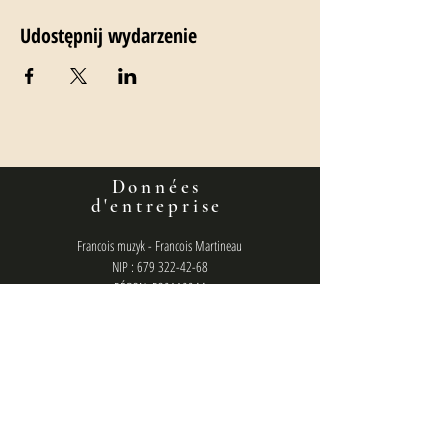
Udostępnij wydarzenie
Données
d'entreprise
Francois muzyk - Francois Martineau
NIP : 679 322-42-68
RÉGON: 520110944
Numéro de compte bancaire :
36160014201807610460000001
politique de confidentialité