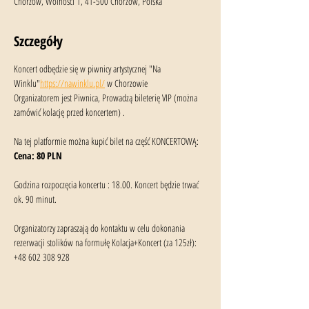
Chorzów, Wolności 1, 41-500 Chorzów, Polska
Szczegóły
Koncert odbędzie się w piwnicy artystycznej "Na 
Winklu"
https://nawinklu.pl/
 w Chorzowie
Organizatorem jest Piwnica, Prowadzą bileterię VIP (można 
zamówić kolację przed koncertem) .
Na tej platformie można kupić bilet na część KONCERTOWĄ:
Cena: 80 PLN
Godzina rozpoczęcia koncertu : 18.00. Koncert będzie trwać 
ok. 90 minut.
Organizatorzy zapraszają do kontaktu w celu dokonania 
rezerwacji stolików na formułę Kolacja+Koncert (za 125zł): 
+48 602 308 928