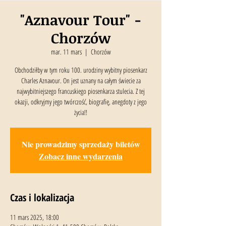
"Aznavour Tour" -
Chorzów
mar. 11 mars
  |  
Chorzów
Obchodziłby w tym roku 100. urodziny wybitny piosenkarz
Charles Aznavour. On jest uznany na całym świecie za
najwybitniejszego francuskiego piosenkarza stulecia. Z tej
okazji, odkryjmy jego twórczość, biografię, anegdoty z jego
życia!!
Nie prowadzimy sprzedaży biletów
Zobacz inne wydarzenia
Czas i lokalizacja
11 mars 2025, 18:00