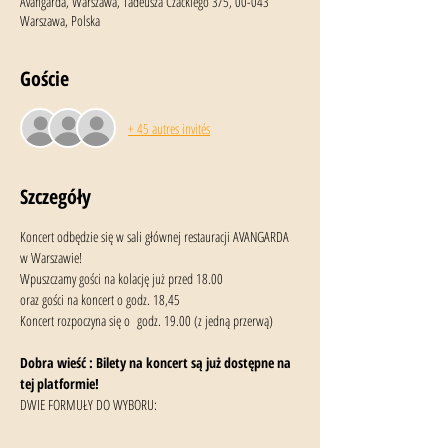
Avangarda, Warszawa, Tadeusza Czackiego 3/5, 00-043
Warszawa, Polska
Goście
+ 45 autres invités
Szczegóły
Koncert odbędzie się w sali głównej restauracji AVANGARDA 
w Warszawie!
Wpuszczamy gości na kolację już przed 18.00
oraz gości na koncert o godz. 18,45
Koncert rozpoczyna się o  godz. 19.00 (z jedną przerwą)
Dobra wieść : Bilety na koncert są już dostępne na 
tej platformie!
DWIE FORMUŁY DO WYBORU: