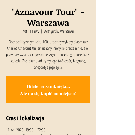
"Aznavour Tour" -
Warszawa
ven. 11 avr.
  |  
Avangarda, Warszawa
Obchodziłby w tym roku 100. urodziny wybitny piosenkarz
Charles Aznavour! On jest uznany, nie tylko przeze mnie, ale i
przez cały świat, za najwybitniejszego francuskiego piosenkarza
stulecia. Z tej okazji, odkryjmy jego twórczość, biografię,
anegdoty z jego życia!
Bileteria zamknięta...
Ale da się kupić na miejscu!
Czas i lokalizacja
11 avr. 2025, 19:00 – 22:00