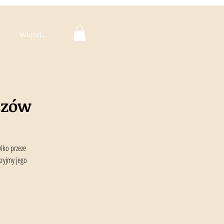
Więcej...
szów
lko przeze
kryjmy jego