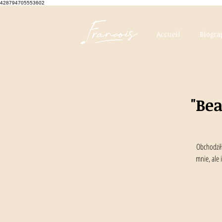
428794705553602
Accueil
Biogra
"Be
Obchodził
mnie, ale 