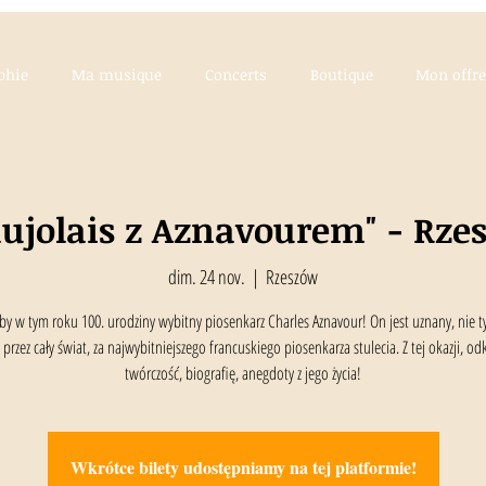
phie
Ma musique
Concerts
Boutique
Mon offre
aujolais z Aznavourem" - Rze
dim. 24 nov.
  |  
Rzeszów
by w tym roku 100. urodziny wybitny piosenkarz Charles Aznavour! On jest uznany, nie ty
i przez cały świat, za najwybitniejszego francuskiego piosenkarza stulecia. Z tej okazji, od
twórczość, biografię, anegdoty z jego życia!
Wkrótce bilety udostępniamy na tej platformie!