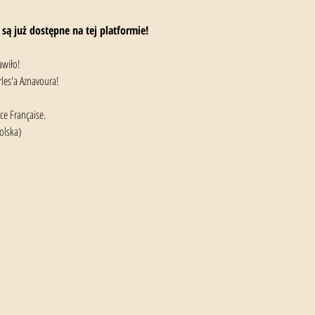
 są już dostępne na tej platformie!
awiło!
les'a Aznavoura!
ce Française.
olska)