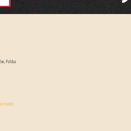
zów, Polska
es invités