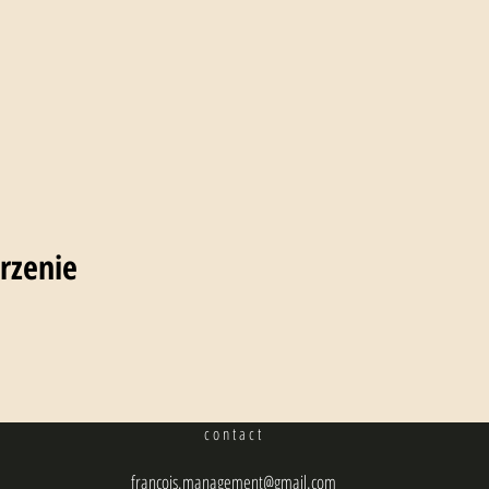
rzenie
contact
francois.management@gmail.com