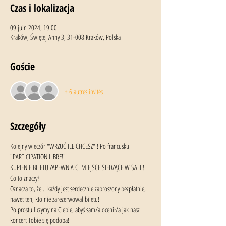
Czas i lokalizacja
09 juin 2024, 19:00
Kraków, Świętej Anny 3, 31-008 Kraków, Polska
Goście
+ 6 autres invités
Szczegóły
Kolejny wieczór "WRZUĆ ILE CHCESZ" ! Po francusku 
"PARTICIPATION LIBRE!"
KUPIENIE BILETU ZAPEWNIA CI MIEJSCE SIEDZĄCE W SALI !
Co to znaczy?
Oznacza to, że... każdy jest serdecznie zaproszony bezpłatnie, 
nawet ten, kto nie zarezerwował biletu!
Po prostu liczymy na Ciebie, abyś sam/a ocenił/a jak nasz 
koncert Tobie się podoba!