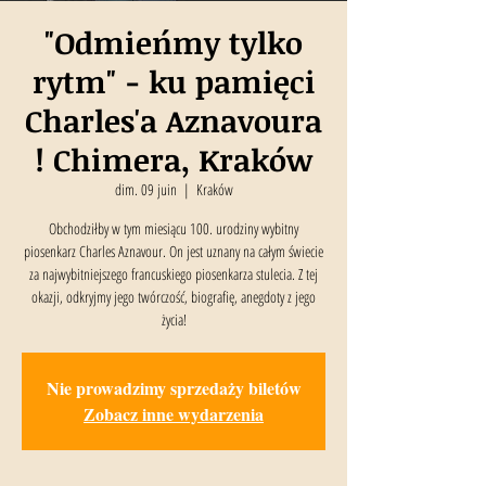
"Odmieńmy tylko
rytm" - ku pamięci
Charles'a Aznavoura
! Chimera, Kraków
dim. 09 juin
  |  
Kraków
Obchodziłby w tym miesiącu 100. urodziny wybitny
piosenkarz Charles Aznavour. On jest uznany na całym świecie
za najwybitniejszego francuskiego piosenkarza stulecia. Z tej
okazji, odkryjmy jego twórczość, biografię, anegdoty z jego
życia!
Nie prowadzimy sprzedaży biletów
Zobacz inne wydarzenia