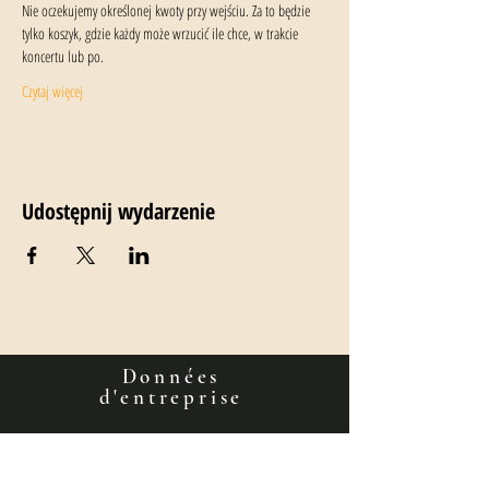
Nie oczekujemy określonej kwoty przy wejściu. Za to będzie 
tylko koszyk, gdzie każdy może wrzucić ile chce, w trakcie 
koncertu lub po.
Czytaj więcej
Udostępnij wydarzenie
Données
d'entreprise
Francois muzyk - Francois Martineau
NIP : 679 322-42-68
RÉGON: 520110944