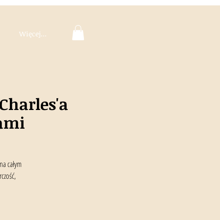
Więcej...
Charles'a
ami
 na całym
rczość,