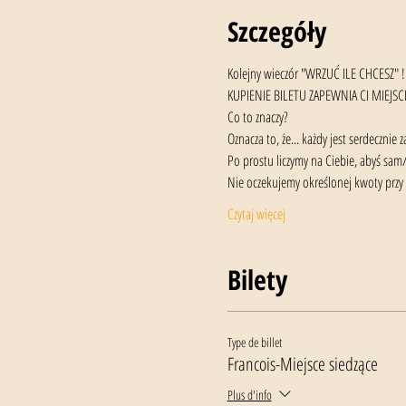
Szczegóły
Kolejny wieczór "WRZUĆ ILE CHCESZ" !
KUPIENIE BILETU ZAPEWNIA CI MIEJSCE
Co to znaczy?
Oznacza to, że... każdy jest serdecznie
Po prostu liczymy na Ciebie, abyś sam
Nie oczekujemy określonej kwoty przy w
Czytaj więcej
Bilety
Type de billet
Francois-Miejsce siedzące
Plus d'info