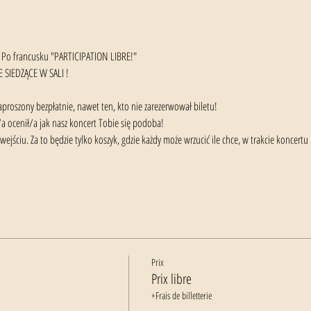
 Po francusku "PARTICIPATION LIBRE!"
 SIEDZĄCE W SALI !
 zaproszony bezpłatnie, nawet ten, kto nie zarezerwował biletu!
/a ocenił/a jak nasz koncert Tobie się podoba!
ejściu. Za to będzie tylko koszyk, gdzie każdy może wrzucić ile chce, w trakcie koncertu 
Prix
Prix libre
+Frais de billetterie