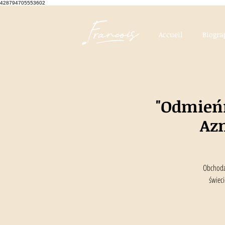
428794705553602
Accueil
Biogra
"Odmieńm
Az
Obchodzi
świeci