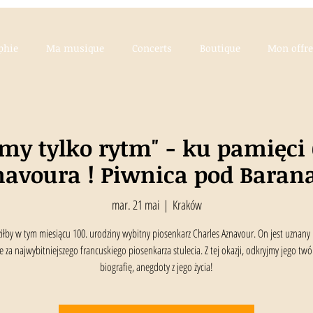
phie
Ma musique
Concerts
Boutique
Mon offre
y tylko rytm" - ku pamięci 
navoura ! Piwnica pod Baran
mar. 21 mai
  |  
Kraków
łby w tym miesiącu 100. urodziny wybitny piosenkarz Charles Aznavour. On jest uznany
e za najwybitniejszego francuskiego piosenkarza stulecia. Z tej okazji, odkryjmy jego twó
biografię, anegdoty z jego życia!