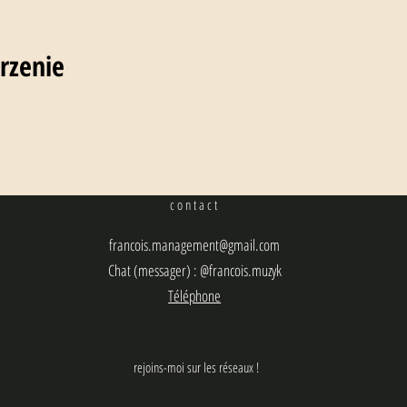
rzenie
contact
francois.management@gmail.com
Chat (messager) : @francois.muzyk
Téléphone
rejoins-moi sur les réseaux !