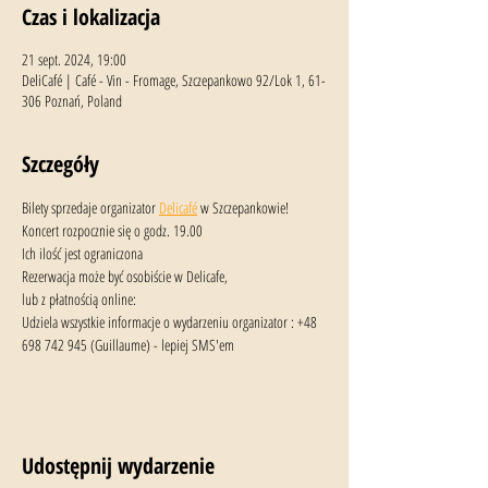
Czas i lokalizacja
21 sept. 2024, 19:00
DeliCafé | Café - Vin - Fromage, Szczepankowo 92/Lok 1, 61-
306 Poznań, Poland
Szczegóły
Bilety sprzedaje organizator 
Delicafé
 w Szczepankowie!
Koncert rozpocznie się o godz. 19.00 
Ich ilość jest ograniczona
Rezerwacja może być osobiście w Delicafe,
lub z płatnością online:
Udziela wszystkie informacje o wydarzeniu organizator : +48 
698 742 945 (Guillaume) - lepiej SMS'em
Udostępnij wydarzenie