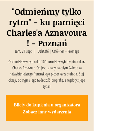
"Odmieńmy tylko
rytm" - ku pamięci
Charles'a Aznavoura
! - Poznań
sam. 21 sept.
  |  
DeliCafé | Café - Vin - Fromage
Obchodziłby w tym roku 100. urodziny wybitny piosenkarz
Charles Aznavour. On jest uznany na całym świecie za
najwybitniejszego francuskiego piosenkarza stulecia. Z tej
okazji, odkryjmy jego twórczość, biografię, anegdoty z jego
życia!!
Bilety do kupienia u organizatora
Zobacz inne wydarzenia