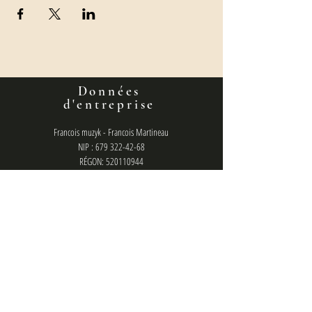
Données
d'entreprise
Francois muzyk - Francois Martineau
NIP : 679 322-42-68
RÉGON: 520110944
Numéro de compte bancaire :
36160014201807610460000001
politique de confidentialité
contact
francois.management@gmail.com