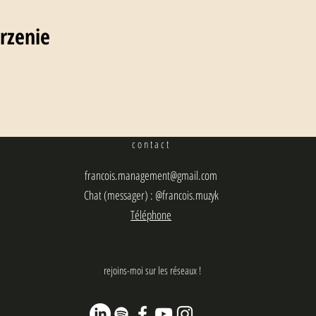
rzenie
contact
francois.management@gmail.com
Chat (messager) : @francois.muzyk
Téléphone
rejoins-moi sur les réseaux !