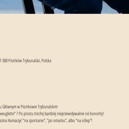
7-300 Piotrków Trybunalski, Polska
nku Głównym w Piotrkowie Trybunalskim
veuglette" ? Po prostu trochę bardziej nieprzewidywalnie niż koncerty!
można tłumaczyć "na spontanie", "po omacku", albo "na oślep"!