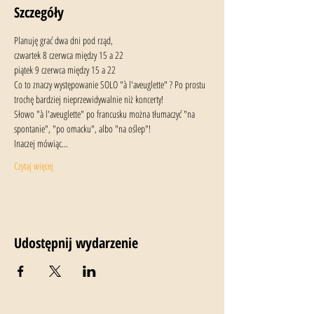
Szczegóły
Planuję grać dwa dni pod rząd, 
czwartek 8 czerwca między 15 a 22
piątek 9 czerwca między 15 a 22
Co to znaczy występowanie SOLO "à l'aveuglette" ? Po prostu 
trochę bardziej nieprzewidywalnie niż koncerty!
Słowo "à l'aveuglette" po francusku można tłumaczyć "na 
spontanie", "po omacku", albo "na oślep"!
Inaczej mówiąc...
Czytaj więcej
Udostępnij wydarzenie