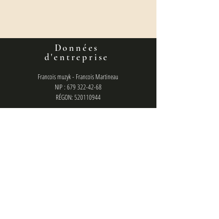
Données
d'entreprise
Francois muzyk - Francois Martineau
NIP : 679 322-42-68
RÉGON: 520110944
Numéro de compte bancaire :
36160014201807610460000001
politique de confidentialité
contact
francois.management@gmail.com
Chat (messager) : @francois.muzyk