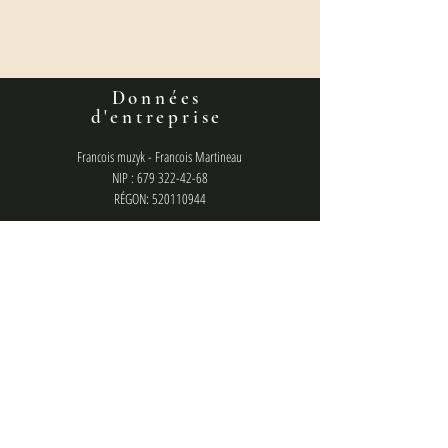
Données
d'entreprise
Francois muzyk - Francois Martineau
NIP : 679 322-42-68
RÉGON: 520110944
Numéro de compte bancaire :
36160014201807610460000001
politique de confidentialité
contact
francois.management@gmail.com
Chat (messager) : @francois.muzyk