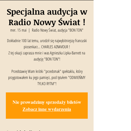
Specjalna audycja w
Radio Nowy Świat !
mer. 15 mai
  |  
Radio Nowy Świat, audycja "BON TON"
Dokładnie 100 lat temu, urodził się najwybitniejszy francuski
piosenkarz... CHARLES AZNAVOUR !
Z tej okazji zaprasza mnie i was Agnieszka Lipka-Barnett na
audycję "BON TON"!
Przedstawię Wam krótki "przedsmak" spektaklu, który
przygotowałem ku jego pamięci, pod tytułem "ODMIEŃMY
TYLKO RYTM"!
Nie prowadzimy sprzedaży biletów
Zobacz inne wydarzenia