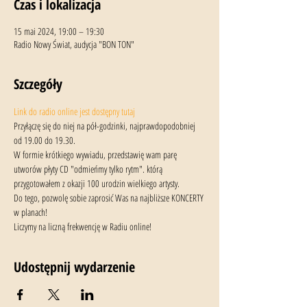
Czas i lokalizacja
15 mai 2024, 19:00 – 19:30
Radio Nowy Świat, audycja "BON TON"
Szczegóły
Link do radio online jest dostępny tutaj
Przyłączę się do niej na pół-godzinki, najprawdopodobniej 
od 19.00 do 19.30.
W formie krótkiego wywiadu, przedstawię wam parę 
utworów płyty CD "odmieńmy tylko rytm". którą 
przygotowałem z okazji 100 urodzin wielkiego artysty.
Do tego, pozwolę sobie zaprosić Was na najbliższe KONCERTY 
w planach!
Liczymy na liczną frekwencję w Radiu online!
Udostępnij wydarzenie