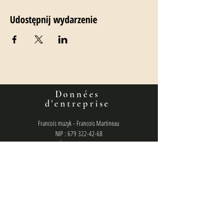
Udostępnij wydarzenie
Données
d'entreprise
Francois muzyk - Francois Martineau
NIP : 679 322-42-68
RÉGON: 520110944
Numéro de compte bancaire :
36160014201807610460000001
politique de confidentialité