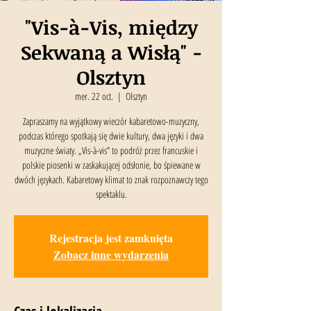
"Vis-à-Vis, między
Sekwaną a Wisłą" -
Olsztyn
mer. 22 oct.
  |  
Olsztyn
Zapraszamy na wyjątkowy wieczór kabaretowo-muzyczny,
podczas którego spotkają się dwie kultury, dwa języki i dwa
muzyczne światy. „Vis-à-vis” to podróż przez francuskie i
polskie piosenki w zaskakującej odsłonie, bo śpiewane w
dwóch językach. Kabaretowy klimat to znak rozpoznawczy tego
spektaklu.
Rejestracja jest zamknięta
Zobacz inne wydarzenia