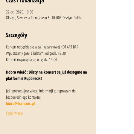
Czas i lokalizacja
22 oct. 2025, 19:00
Olsztyn, Seweryna Pieniężnego 5, 10-003 Olsztyn, Polska
Szczegóły
Koncert odbędzie się w sali kabaretowej KOT ART BAR!
Wpuszczamy gości z biletami od godz. 18.30
Koncert rozpoczyna się o  godz. 19.00
Dobra wieść : Bilety na koncert są już dostępne na 
platformie Kupbilecik!
Jeśli potrzebujesz więcej informacji to zapraszam do 
bezpośredniego kontaktu! 
biuro@francois.pl
Czytaj więcej