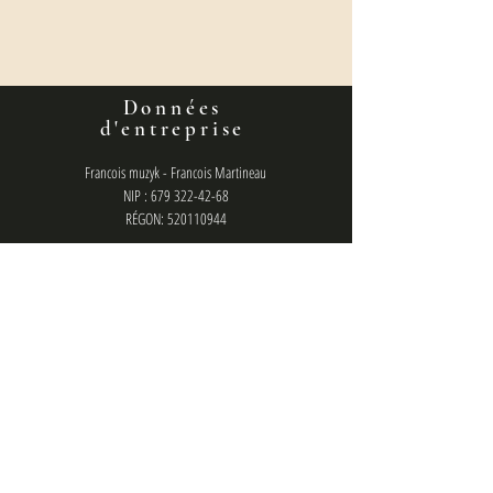
Données
d'entreprise
Francois muzyk - Francois Martineau
NIP : 679 322-42-68
RÉGON: 520110944
Numéro de compte bancaire :
36160014201807610460000001
politique de confidentialité
contact
francois.management@gmail.com
Chat (messager) : @francois.muzyk