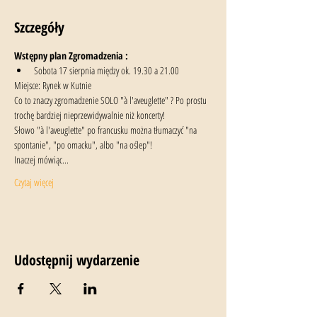
Szczegóły
Wstępny plan Zgromadzenia : 
Sobota 17 sierpnia między ok. 19.30 a 21.00
Miejsce: Rynek w Kutnie
Co to znaczy zgromadzenie SOLO "à l'aveuglette" ? Po prostu 
trochę bardziej nieprzewidywalnie niż koncerty!
Słowo "à l'aveuglette" po francusku można tłumaczyć "na 
spontanie", "po omacku", albo "na oślep"!
Inaczej mówiąc...
Czytaj więcej
Udostępnij wydarzenie