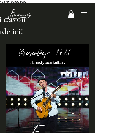
428794705553602
 d'avoir
rdé ici!