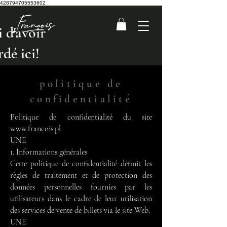
428794705553602
 d'avoir
rdé ici!
politique de
confidentialité
Politique de confidentialité du site
www.francois.pl
UNE
1. Informations générales
Cette politique de confidentialité définit les
règles de traitement et de protection des
données personnelles fournies par les
utilisateurs dans le cadre de leur utilisation
des services de vente de billets via le site Web.
UNE