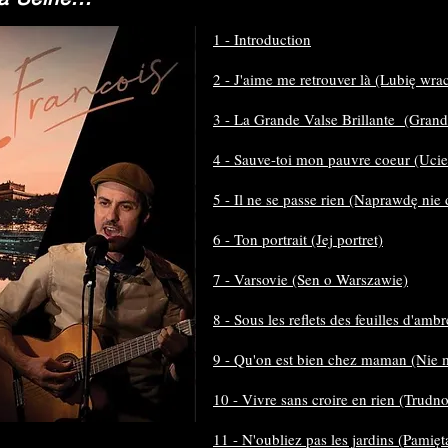
1 - Introduction
2 - J'aime me retrouver là (Lubię wra
3 - La Grande Valse Brillante (Grande
4 - Sauve-toi mon pauvre coeur (Ucie
5 - Il ne se passe rien (Naprawdę nie d
6 - Ton portrait (Jej portret)
7 - Varsovie (Sen o Warszawie)
8 - Sous les reflets des feuilles d'amb
9 - Qu'on est bien chez maman (Nie
10 - Vivre sans croire en rien (Trudn
11 - N'oubliez pas les jardins (Pamię