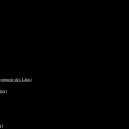
nçonneur des Lilas)
ère)
e)