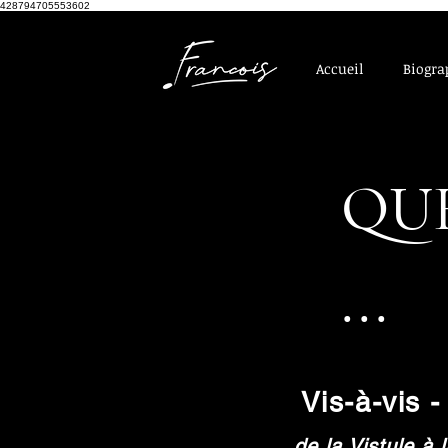
428794705553602
Accueil
Biogra
QU
...
Vis-à-vis 
de la Vistule à 