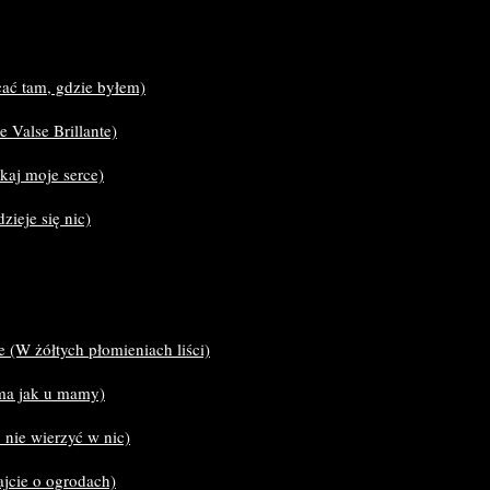
cać tam, gdzie byłem)
 Valse Brillante)
kaj moje serce)
zieje się nic)
re (W żółtych płomieniach liści)
 ma jak u mamy)
o nie wierzyć w nic)
tajcie o ogrodach)