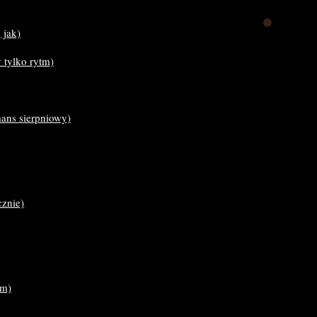
 jak)
 tylko rytm)
mans sierpniowy)
cznie)
am)