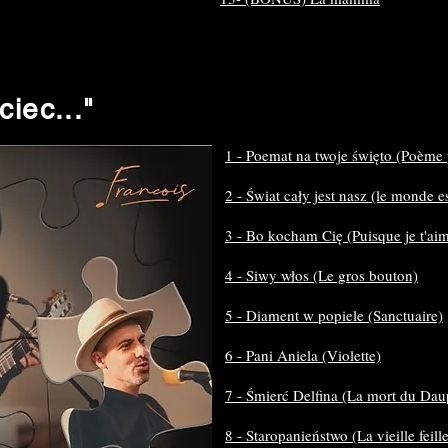
ciec..."
1 - Poemat na twoje święto (Poème p
2 - Świat cały jest nasz (le monde e
3 - Bo kocham Cię (Puisque je t'ai
4 - Siwy włos (Le gros bouton)
5 - Diament w popiele (Sanctuaire)
6 - Pani Aniela (Violette)
7 - Śmierć Delfina (La mort du Dau
8 - Staropanieństwo (La vieille feill