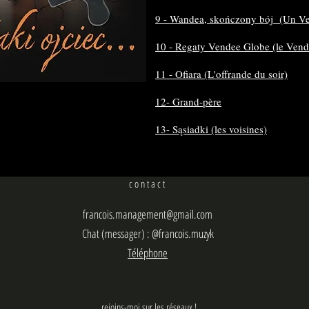
9 - Wandea, skończony bój (Un Ve
10 - Regaty Vendee Globe (le Ven
11 - Ofiara (L'offrande du soir)
12- Grand-père
13- Sąsiadki (les voisines)
contact
francois.management@gmail.com
Chat (messager) : @francois.muzyk
Téléphone
rejoins-moi sur les réseaux !