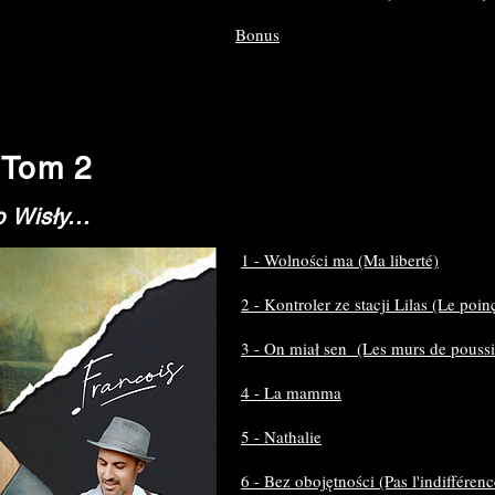
Bonus
- Tom 2
Wisły...
1 - Wolności ma (Ma liberté)
2 - Kontroler ze stacji Lilas (Le poi
3 - On miał sen (Les murs de poussi
4 - La mamma
5 - Nathalie
6 - Bez obojętności (Pas l'indifférenc