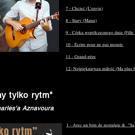
7 - Chcieć (L'envie)
8 - Stary (Manu)
9 - Córka współczesnego dnia (Fille 
10 - Ecrire pour ne pas mourir
11 - Grand-père
12- Najpiękniejsza miłość (Ma plus b
 tylko rytm"
arles'a Aznavoura
1 - Avec un brin de nostalgie & "Sa