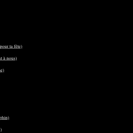
our ta fête)
st à nous)
me)
phin)
e)