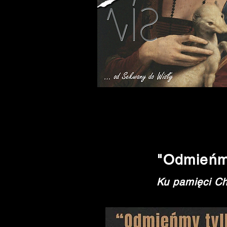
"Odmieńmy
Ku pamięci Ch