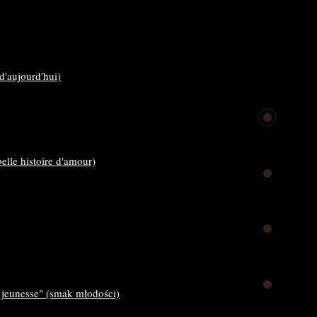
d'aujourd'hui)
elle histoire d'amour)
 jeunesse" (smak młodości)