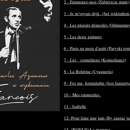
2 - Emmenez-moi (Zabierzcie mnie)
3 - Je m'voyais déjà (Już widziałem,
4 - Les plaisirs démodés (Odmieńmy
5 - Les deux guitares
6 - Paris au mois d'août (Paryski ro
7 - Les comédiens (Komedianci)
8 - La Bohème (Cyganeria)
9 - For me, formidable (Jest fantasty
10 - Mes emmerdes
11 - Isabelle
12- Pour faire une jam (By zagrać j
13- (BONUS) La mamma