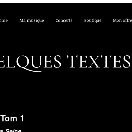
phie
Ma musique
Concerts
Boutique
Mon offre
ELQUES TEXTES
- Tom 1
la Seine...